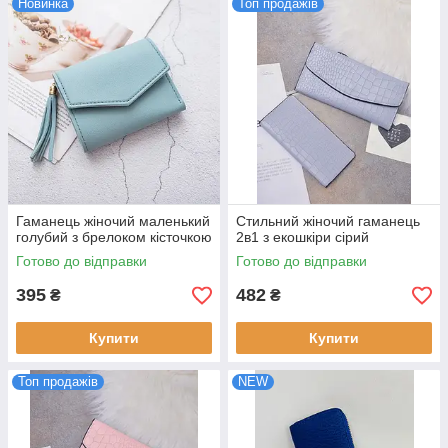
Новинка
Топ продажів
Гаманець жіночий маленький
Стильний жіночий гаманець
голубий з брелоком кісточкою
2в1 з екошкіри сірий
Готово до відправки
Готово до відправки
395
482
₴
₴
Купити
Купити
Топ продажів
NEW