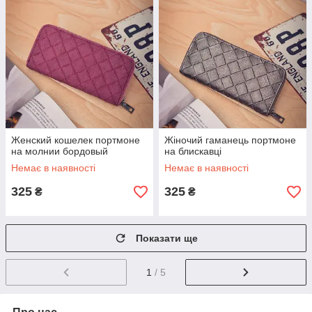
Женский кошелек портмоне
Жіночий гаманець портмоне
на молнии бордовый
на блискавці
Немає в наявності
Немає в наявності
325
325
₴
₴
Показати ще
1
/ 5