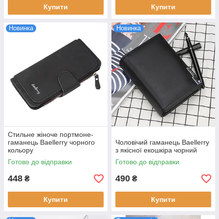
Купити
Купити
Новинка
Новинка
Стильне жіноче портмоне-
гаманець Baellerry чорного
Чоловічий гаманець Baellerry
кольору
з якісної екошкіра чорний
Готово до відправки
Готово до відправки
448
490
₴
₴
Купити
Купити