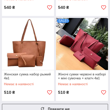
540
540
₴
₴
SALE!
Женская сумка набор рыжий
Жіночі сумки червоні в наборі
4в1
+ міні сумочка + клатч 4в1
Немає в наявності
Немає в наявності
510
510
₴
₴
Показати ще