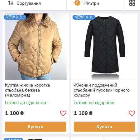
Сортування
0
Фільтри
колекцій
Обмежена кількість
товарів, в наявності 1
NEW 🇺🇦
NEW 🇺🇦
або 2 одиниці товару.
Переходьте в наш
розділ «Акція!» вибирайте і купуйте необхідний вам товар за
найнижчою ціною.
Ви всього в одному кроці від потрібного Вам товару!
У розділі Ви можете знайти такі товари зі знижкою:
Жіночий одяг: спортивні кофти, легкі піджаки,
вітровки та курточки
Сумки та рюкзаки: великі, маленькі, спортивні сумки,
клатчі та рюкзаки
Куртка жіноча коротка
Жіночий подовжений
стьобана бежева
стьобаний пуховик чорного
Набори сумок: один набір може містити від 2-х до 6-
(маломірна)
кольору
ти товарів.
Готово до відправки
Готово до відправки
ModaShop
Приємного шопінгу з магазином
!
1 100
1 109
₴
₴
Купити
Купити