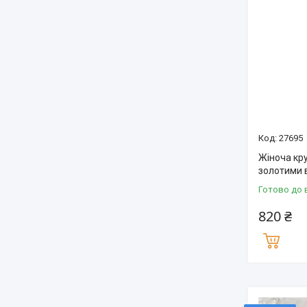
27695
Жіноча кру
золотими 
Готово до 
820 ₴