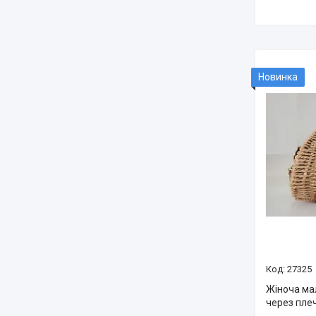
Новинка
27325
Жіноча ма
через пле