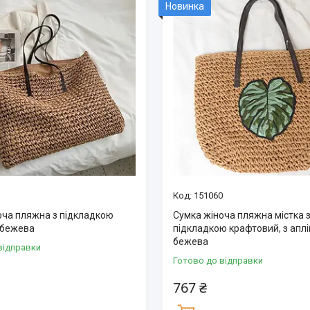
Новинка
151060
оча пляжна з підкладкою
Сумка жіноча пляжна містка 
 бежева
підкладкою крафтовий, з аплі
бежева
відправки
Готово до відправки
767 ₴