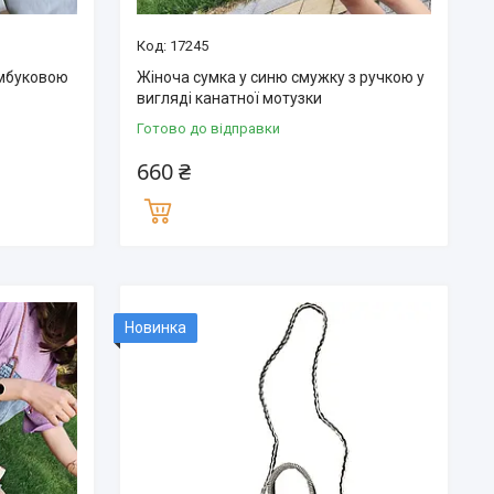
17245
амбуковою
Жіноча сумка у синю смужку з ручкою у
вигляді канатної мотузки
Готово до відправки
660 ₴
Новинка