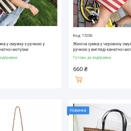
17250
ка у смужку з ручкою у
Жіноча сумка у черовону сму
натної мотузки
ручкою у вигляді канатної мо
відправки
Готово до відправки
660 ₴
Новинка