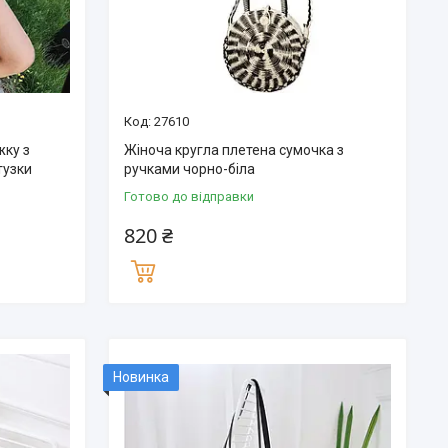
27610
жку з
Жіноча кругла плетена сумочка з
тузки
ручками чорно-біла
Готово до відправки
820 ₴
Новинка