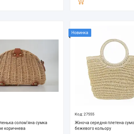
Новинка
27555
ленька солом'яна сумка
Жіноча середня плетена сум
че коричнева
бежевого кольору