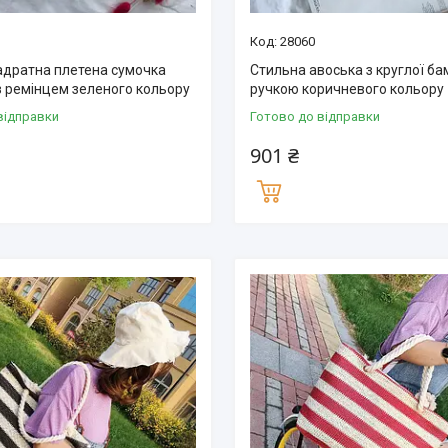
28060
адратна плетена сумочка
Стильна авоська з круглої б
з ремінцем зеленого кольору
ручкою коричневого кольору
відправки
Готово до відправки
901 ₴