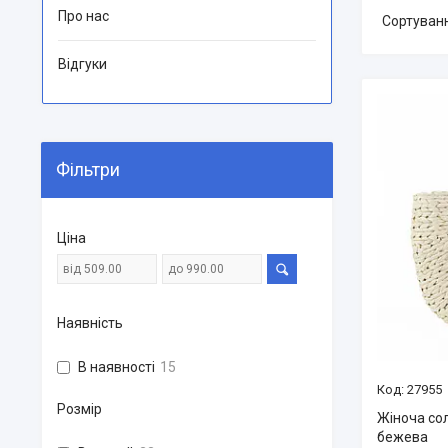
Про нас
Відгуки
Фільтри
Ціна
Наявність
В наявності
15
27955
Розмір
Жіноча со
бежева