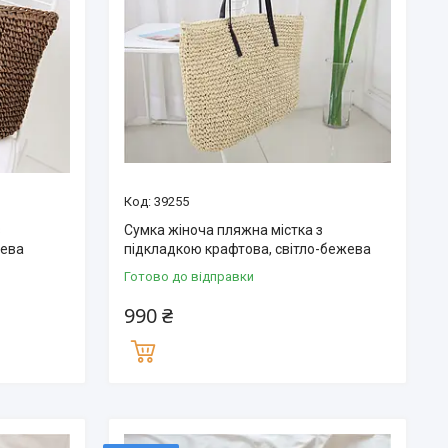
39255
з
Сумка жіноча пляжна містка з
нева
підкладкою крафтова, світло-бежева
Готово до відправки
990 ₴