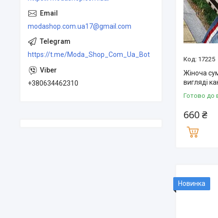
modashop.com.ua17@gmail.com
https://t.me/Moda_Shop_Com_Ua_Bot
17225
Жіноча сум
вигляді ка
+380634462310
Готово до 
660 ₴
Новинка