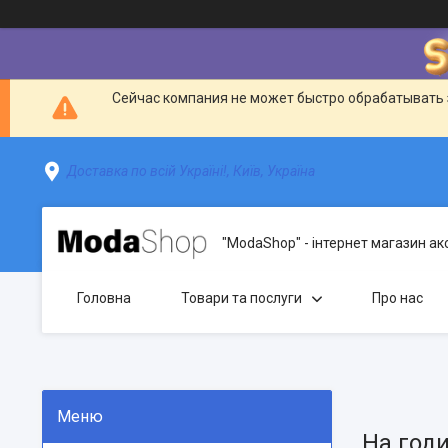
Сейчас компания не может быстро обрабатывать 
Доставка по всій Україні!, Київ, Україна
"ModaShop" - інтернет магазин ак
Головна
Товари та послуги
Про нас
На годи