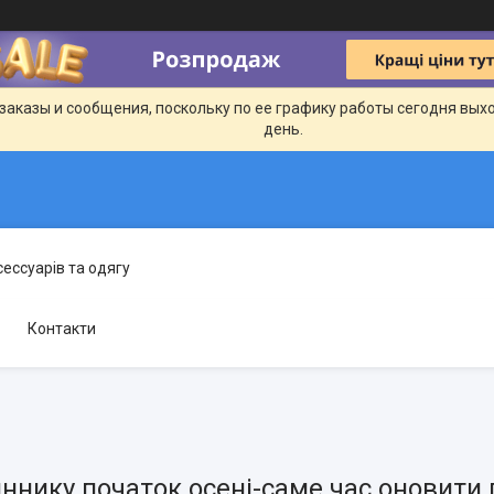
заказы и сообщения, поскольку по ее графику работы сегодня вых
день.
сессуарів та одягу
Контакти
ннику початок осені-саме час оновити 