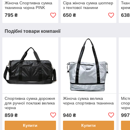
Жіноча Спортивна сумка
Сіра жіноча сумка шоппер
Ткан
тканинна чорна PINK
з тентової тканини
крем
795
650
638
₴
₴
Подібні товари компанії
Спортивна сумка дорожня
Жіноча сумка велика
Міст
для ручної поклажі велика
чорна спортивна тканинна
спор
чорна
чор
859
940
997
₴
₴
Купити
Купити