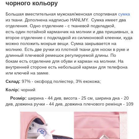
чорного кольору
Большая вместительная мужская/женская спортивная
сумка
из ткани. Дополнена надписью HANLMY. Сумка имеет два
отделения. Одно отделение - с тканевой подкладкой,
есть один потайной карманчик на молнии и два пришивных, а
второе отделение с подкладкой из силиконовой клеенки, куда
можно положить мокрые вещи. Сумка закрывается на
молнию. Есть две ручки из плотной ткани для носки в руке и
длинный плечевой ремешок регулируемой длины. По
бокам есть отделение для обуви и карман на молнии. На
внутренней стороне есть небольшой карман для телефона
или ключей на замке.
Склад:
97% - оксфорд поліестер, 3% екокожа;
Колір:
чорний
Розмір:
ширина - 44 див, висота - 25 см, ширина дна - 20
див, довжина ручки - 44 див, довжина плечового ремінця - 109