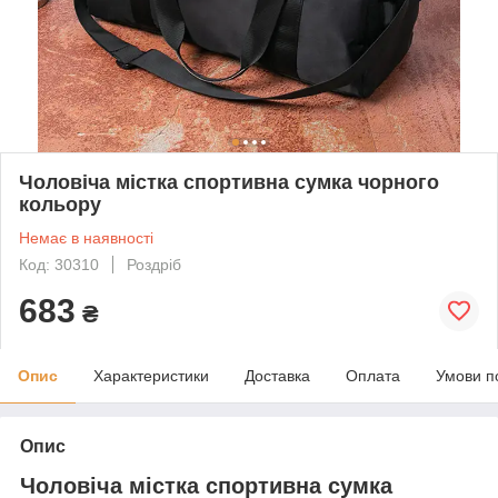
Чоловіча містка спортивна сумка чорного
кольору
Немає в наявності
Код: 30310
Роздріб
683
₴
Опис
Характеристики
Доставка
Оплата
Умови п
Опис
Чоловіча містка спортивна сумка