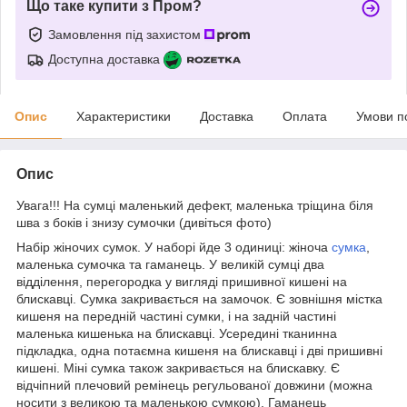
Що таке купити з Пром?
Замовлення під захистом
Доступна доставка
Опис
Характеристики
Доставка
Оплата
Умови п
Опис
Увага!!! На сумці маленький дефект, маленька тріщина біля
шва з боків і знизу сумочки (дивіться фото)
Набір жіночих сумок. У наборі йде 3 одиниці: жіноча
сумка
,
маленька сумочка та гаманець. У великій сумці два
відділення, перегородка у вигляді пришивної кишені на
блискавці. Сумка закривається на замочок. Є зовнішня містка
кишеня на передній частині сумки, і на задній частині
маленька кишенька на блискавці. Усередині тканинна
підкладка, одна потаємна кишеня на блискавці і дві пришивні
кишені. Міні сумка також закривається на блискавку. Є
відчіпний плечовий ремінець регульованої довжини (можна
носити з великою та маленькою сумкою). Гаманець