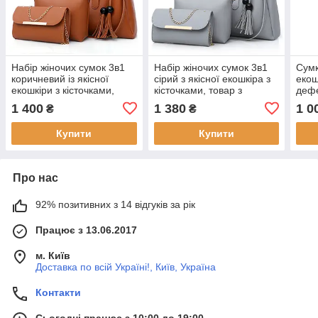
Набір жіночих сумок 3в1
Набір жіночих сумок 3в1
Сумк
коричневий із якісної
сірий з якісної екошкіра з
екош
екошкіри з кісточками,
кісточками, товар з
деф
товар з дефектом
дефектом
1 400
1 380
1 0
₴
₴
Купити
Купити
Про нас
92% позитивних з 14 відгуків за рік
Працює з 13.06.2017
м. Київ
Доставка по всій Україні!, Київ, Україна
Контакти
Сьогодні працює з 10:00 до 19:00