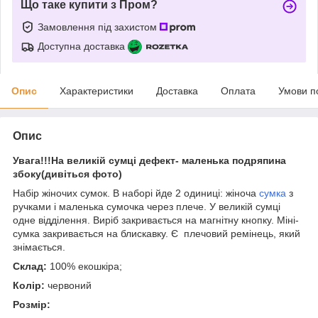
Що таке купити з Пром?
Замовлення під захистом
Доступна доставка
Опис
Характеристики
Доставка
Оплата
Умови п
Опис
Увага!!!На великій сумці дефект- маленька подряпина
збоку(дивіться фото)
Набір жіночих сумок. В наборі йде 2 одиниці: жіноча
сумка
з
ручками і маленька сумочка через плече. У великій сумці
одне відділення. Виріб закривається на магнітну кнопку. Міні-
сумка закривається на блискавку. Є плечовий ремінець, який
знімається.
Склад:
100% екошкіра;
Колір:
червоний
Розмір: