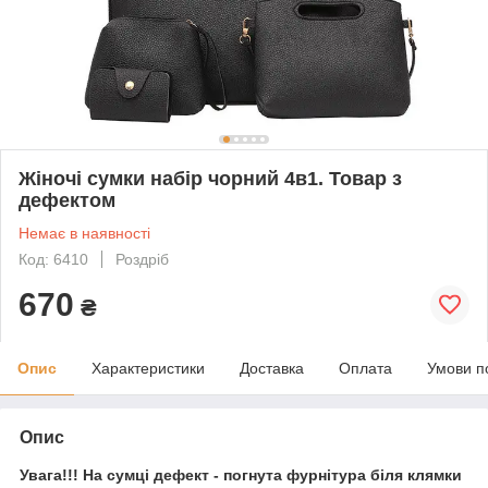
Жіночі сумки набір чорний 4в1. Товар з
дефектом
Немає в наявності
Код: 6410
Роздріб
670
₴
Опис
Характеристики
Доставка
Оплата
Умови п
Опис
Увага!!! На сумці дефект - погнута фурнітура біля клямки