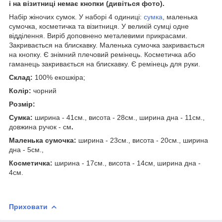
і на візитниці немає кнопки (дивіться фото).
Набір жіночих сумок. У наборі 4 одиниці:
сумка
, маленька
сумочка, косметичка та візитниця. У великій сумці одне
відділення. Виріб доповнено металевими прикрасами.
Закривається на блискавку. Маленька сумочка закривається
на кнопку. Є знімний плечовий ремінець. Косметичка або
гаманець закривається на блискавку. Є ремінець для руки.
Склад:
100% екошкіра;
Колір:
чорний
Розмір:
Сумка:
ширина - 41см., висота - 28см., ширина дна - 11см.,
довжина ручок - см
.
Маленька сумочка:
ширина - 23см., висота - 20см., ширина
дна - 5см.,
Косметичка:
ширина - 17см., висота - 14см, ширина дна -
4см.
Приховати