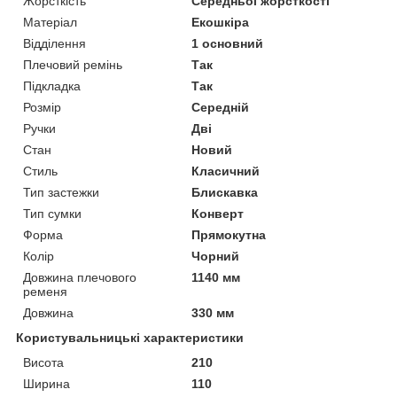
Жорсткість
Середньої жорсткості
Матеріал
Екошкіра
Відділення
1 основний
Плечовий ремінь
Так
Підкладка
Так
Розмір
Середній
Ручки
Дві
Стан
Новий
Стиль
Класичний
Тип застежки
Блискавка
Тип сумки
Конверт
Форма
Прямокутна
Колір
Чорний
Довжина плечового
1140 мм
ременя
Довжина
330 мм
Користувальницькі характеристики
Висота
210
Ширина
110