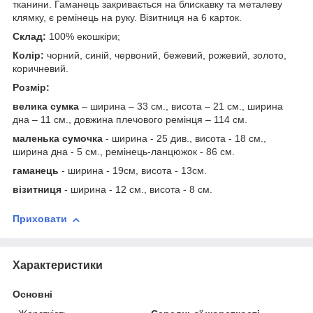
тканини. Гаманець закривається на блискавку та металеву
клямку, є ремінець на руку. Візитниця на 6 карток.
Склад:
100% екошкіри;
Колір:
чорний, синій, червоний, бежевий, рожевий, золото,
коричневий.
Розмір:
велика сумка
– ширина – 33 см., висота – 21 см., ширина
дна – 11 см., довжина плечового ремінця – 114 см.
маленька сумочка
- ширина - 25 див., висота - 18 см.,
ширина дна - 5 см., ремінець-ланцюжок - 86 см.
гаманець
- ширина - 19см, висота - 13см.
візитниця
- ширина - 12 см., висота - 8 см.
Приховати
Характеристики
Основні