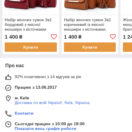
Набір жіночих сумок 3в1
Набір жіночих сумок 3в1
Жіно
бордовий з якісної
коричневий із якісної
екош
екошкіри з кісточками
екошкіри з кісточками,
бре
товар з дефектом
1 400
1 400
1 2
₴
₴
Купити
Купити
Про нас
92% позитивних з 14 відгуків за рік
Працює з 13.06.2017
м. Київ
Доставка по всій Україні!, Київ, Україна
Контакти
Сьогодні працює з 10:00 до 19:00
Показати весь графік роботи