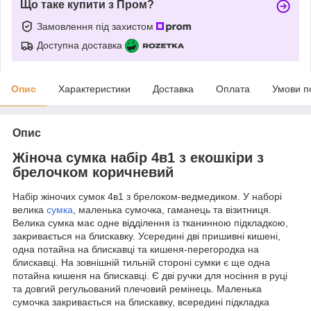
Що таке купити з Пром?
Замовлення під захистом
Доступна доставка
Опис
Характеристики
Доставка
Оплата
Умови п
Опис
Жіноча сумка набір 4в1 з екошкіри з
брелочком коричневий
Набір жіночих сумок 4в1 з брелоком-ведмедиком. У наборі
велика
сумка
, маленька сумочка, гаманець та візитниця.
Велика сумка має одне відділення із тканинною підкладкою,
закривається на блискавку. Усередині дві пришивні кишені,
одна потайна на блискавці та кишеня-перегородка на
блискавці. На зовнішній тильній стороні сумки є ще одна
потайна кишеня на блискавці. Є дві ручки для носіння в руці
та довгий регульований плечовий ремінець. Маленька
сумочка закривається на блискавку, всередині підкладка