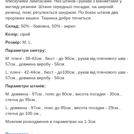
блискучими лампасами. Низ штанів і рукава з манжетами у
вигляді резинки. Штани середньої посадки, на широкій
резинці, пояс регулюється шнурком. По боках штанів два
прорізних кишені. Тканина добре тягнеться.
Склад:
50% - бавовна, 50% - акрил
Колір:
сірий
Розмір:
М, L.
Параметри светру:
M:
плечі - 38-42см., бюст - до 90см., рукав від плечового шва -
57см., довжина виробу - 56см.
L: плечі - 42-44см., бюст - до100см., рукав від плечового шва -
57см., довжина виробу - 56см
Параметри штанів:
М:
довжина - 97см., пояс до 80см., висота посадки - 30см.,
стегна до 95см.,
L: довжина - 97см., пояс до 85см., висота посадки - 29см.,
стегна до 100 см.,
Можливі розходження в параметрах на 1-3см.