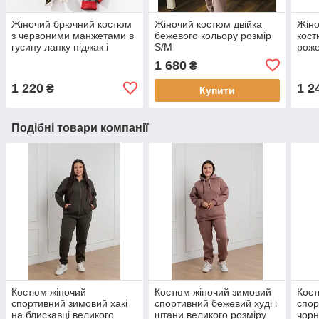
Жіночий брючний костюм
Жіночий костюм двійка
Жіно
з червоними манжетами в
бежевого кольору розмір
кост
гусину лапку піджак і
S/M
роже
штани
1 680
₴
1 220
1 2
₴
Купити
Подібні товари компанії
Костюм жіночий
Костюм жіночий зимовий
Кост
спортивний зимовий хакі
спортивний бежевий худі і
спор
на блискавці великого
штани великого розміру
чорн