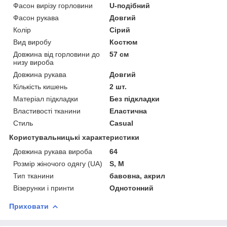
Фасон вирізу горловини
U-подібний
Фасон рукава
Довгий
Колір
Сірий
Вид виробу
Костюм
Довжина від горловини до
57 см
низу вироба
Довжина рукава
Довгий
Кількість кишень
2 шт.
Матеріал підкладки
Без підкладки
Властивості тканини
Еластична
Стиль
Casual
Користувальницькі характеристики
Довжина рукава вироба
64
Розмір жіночого одягу (UA)
S, M
Тип тканини
бавовна, акрил
Візерунки і принти
Однотонний
Приховати