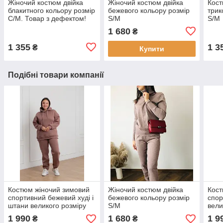
Жіночий костюм двійка
Жіночий костюм двійка
Кост
блакитного кольору розмір
бежевого кольору розмір
трик
С/М. Товар з дефектом!
S/M
S/M
1 680
₴
1 355
1 3
₴
Купити
Подібні товари компанії
Костюм жіночий зимовий
Жіночий костюм двійка
Кост
спортивний бежевий худі і
бежевого кольору розмір
спор
штани великого розміру
S/M
вели
48
1 990
1 680
1 9
₴
₴