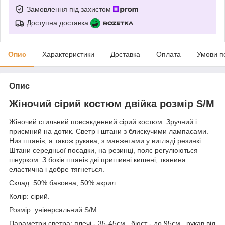
Замовлення під захистом
Доступна доставка
Опис
Характеристики
Доставка
Оплата
Умови п
Опис
Жіночий сірий костюм двійка розмір S/M
Жіночий стильний повсякденний сірий костюм. Зручний і
приємний на дотик. Светр і штани з блискучими лампасами.
Низ штанів, а також рукава, з манжетами у вигляді резинкі.
Штани середньої посадки, на резинці, пояс регулюються
шнурком. З боків штанів дві пришивні кишені, тканина
еластична і добре тягнеться.
Склад: 50% бавовна, 50% акрил
Колір: сірий.
Розмір: універсальний S/M
Параметри светра: плечі - 35-45см., бюст - до 95см., рукав від