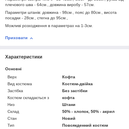
плечового шва - 64см., довжина виробу - 57см.
Параметри штанів: довжина - 98см., пояс до 80см., висота
посадки - 28см., стегна до 95см.,
Можливі розходження в параметрах на 1-3см.
Приховати
Характеристики
Основні
Верх
Кофта
Вид костюма
Костюм-двійка
Застібка
Без застібки
Костюм складається з
кофта
Низ
Штани
Склад
50% - хлопок, 50% - акрил
Стан
Новий
Тип
Повсякденний костюм