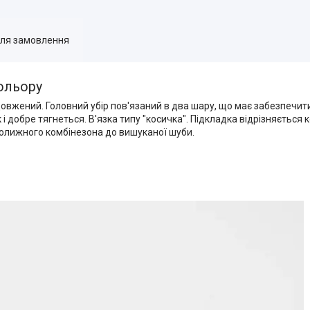
для замовлення
ольору
овжений. Головний убір пов'язаний в два шару, що має забезпечит
і добре тягнеться. В'язка типу "косичка". Підкладка відрізняється
колижного комбінезона до вишуканої шуби.