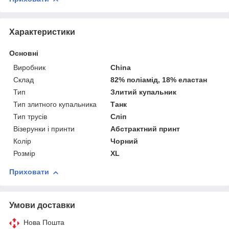
Характеристики
Основні
Виробник
China
Склад
82% поліамід, 18% еластан
Тип
Злитий купальник
Тип злитного купальника
Танк
Тип трусів
Сліп
Візерунки і принти
Абстрактний принт
Колір
Чорний
Розмір
XL
Приховати
Умови доставки
Нова Пошта