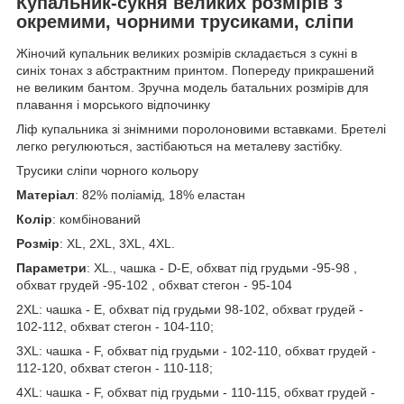
Купальник-сукня великих розмірів з
окремими, чорними трусиками, сліпи
Жіночий купальник великих розмірів складається з сукні в
синіх тонах з абстрактним принтом. Попереду прикрашений
не великим бантом. Зручна модель батальних розмірів для
плавання і морського відпочинку
Ліф купальника зі знімними поролоновими вставками. Бретелі
легко регулюються, застібаються на металеву застібку.
Трусики сліпи чорного кольору
Матеріал
: 82% поліамід, 18% еластан
Колір
: комбінований
Розмір
: XL, 2XL, 3XL, 4XL.
Параметри
: XL., чашка - D-E, обхват під грудьми -95-98 ,
обхват грудей -95-102 , обхват стегон - 95-104
2ХL: чашка - E, обхват під грудьми 98-102, обхват грудей -
102-112, обхват стегон - 104-110;
3ХL: чашка - F, обхват під грудьми - 102-110, обхват грудей -
112-120, обхват стегон - 110-118;
4ХL: чашка - F, обхват під грудьми - 110-115, обхват грудей -