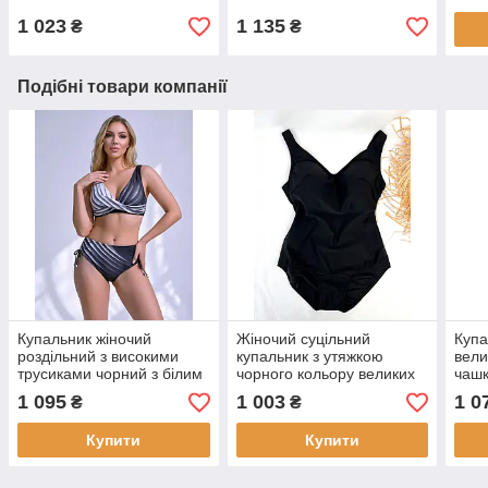
1 023
1 135
₴
₴
Подібні товари компанії
Купальник жіночий
Жіночий суцільний
Купа
роздільний з високими
купальник з утяжкою
вели
трусиками чорний з білим
чорного кольору великих
чашк
великого розміру
розмірів
чорн
1 095
1 003
1 0
₴
₴
Купити
Купити