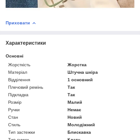
Приховати
Характеристики
Основні
Жорсткість
Жорстка
Матеріал
Штучна шкіра
Відділення
1 основний
Плечовий ремінь
Так
Підкладка
Так
Розмір
Малий
Ручки
Немає
Стан
Новий
Стиль
Молодіжний
Тип застежки
Блискавка
Тип сумки
Клатч