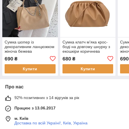
Сумка шопер із
Сумка клатч м'яка крос-
Сумк
декоративним ланцюжком
боді на довгому шнурку з
дек
жіноча бежева
екошкіри коричнева
жіно
690
680
690
₴
₴
Купити
Купити
Про нас
92% позитивних з 14 відгуків за рік
Працює з 13.06.2017
м. Київ
Доставка по всій Україні!, Київ, Україна