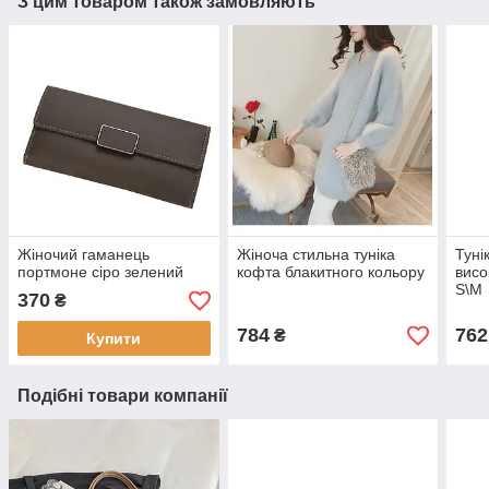
З цим товаром також замовляють
Жіночий гаманець
Жіноча стильна туніка
Туні
портмоне сіро зелений
кофта блакитного кольору
висо
S\M
370
₴
784
762
₴
Купити
Подібні товари компанії