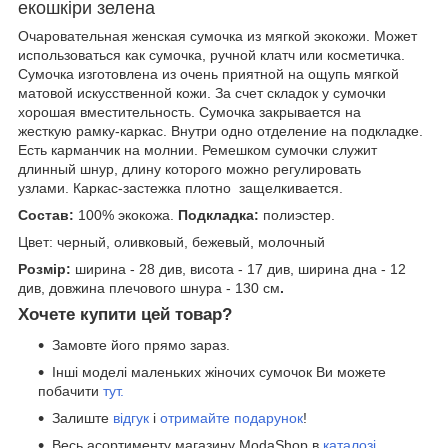
екошкіри зелена
Очаровательная женская сумочка из мягкой экокожи. Может
использоваться как сумочка, ручной клатч или косметичка.
Сумочка изготовлена из очень приятной на ощупь мягкой
матовой искусственной кожи. За счет складок у сумочки
хорошая
вместительность. Сумочка закрывается на
жесткую рамку-каркас. Внутри одно отделение на подкладке.
Есть карманчик на молнии. Ремешком сумочки служит
длинный шнур, длину которого можно регулировать
узлами.
Каркас-застежка плотно защелкивается.
Состав:
100% экокожа.
Подкладка:
полиэстер.
Цвет: черный, оливковый, бежевый, молочный
Розмір:
ширина - 28 див, висота - 17 див, ширина дна - 12
див, довжина плечового шнура - 130 см
.
Хочете купити цей товар?
Замовте його прямо зараз.
Інші моделі маленьких жіночих сумочок Ви можете
побачити
тут.
Залиште
відгук
і
отримайте подарунок
!
Весь асортименту магазину ModaShop в
каталозі.