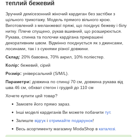
теплий бежевий
Зручний демісезонний жіночий кардиган без застібки з
щільного трикотажу. Модель прямого вільного крою.
Виготовлений з меланжевої пряжі, що поєднує бежеву і білу
нитку. Плече спущено, рукав вшивний, що розширюється.
Рукава, спинка та полочки кардігана прикрашені
декоративним швом. Відмінно поєднується як з джинсами,
лосинами, так і з сукнями різної довжини.
Склад:
20% бавовна, 70% акрил, 10% поліестер.
Колір:
бежевий, сірий
Розмір:
універсальний (S/M/L).
Параметри:
довжина по спинці 70 см, довжина рукава від
шва 46 см, обхват стегон і грудей до 110 см
Хочете купити цей товар?
Замовте його прямо зараз.
Інші моделі кардиганів Ви можете побачити
тут
.
Залиште
відгук
і
отримайте подарунок
!
Весь асортименту магазину ModaShop в
каталозі.