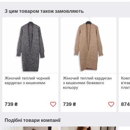
З цим товаром також замовляють
Жіночий теплий чорний
Жіночий теплий кардиган
Комп
кардиган з кишенями
з кишенями бежевого
в'яз
кольору
плат
беже
739
739
874
₴
₴
Подібні товари компанії