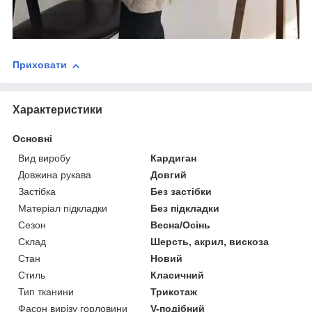
Приховати
Характеристики
Основні
Вид виробу
Кардиган
Довжина рукава
Довгий
Застібка
Без застібки
Матеріал підкладки
Без підкладки
Сезон
Весна/Осінь
Склад
Шерсть, акрил, вискоза
Стан
Новий
Стиль
Класичний
Тип тканини
Трикотаж
Фасон вирізу горловини
V-подібний