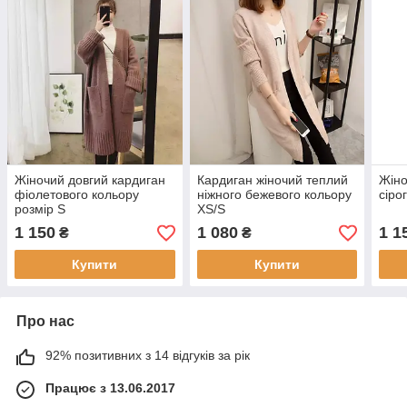
Жіночий довгий кардиган
Кардиган жіночий теплий
Жіно
фіолетового кольору
ніжного бежевого кольору
сіро
розмір S
XS/S
1 150
1 080
1 1
₴
₴
Купити
Купити
Про нас
92% позитивних з 14 відгуків за рік
Працює з 13.06.2017