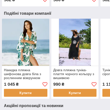
Подібні товари компанії
Накидка пляжна
Довга пляжна туніка-
Туні
шифонова довга біла з
плаття чорного кольору з
сіро
рослинним візерунком
вишивкою
1 045
990
1 1
₴
₴
Купити
Купити
Акційні пропозиції та новинки