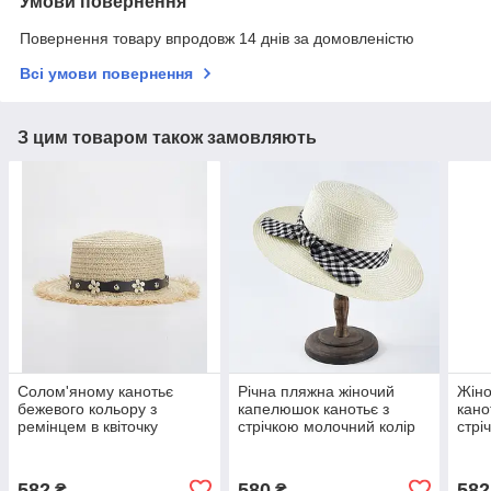
Умови повернення
Повернення товару впродовж 14 днів за домовленістю
Всі умови повернення
З цим товаром також замовляють
Солом'яному канотьє
Річна пляжна жіночий
Жін
бежевого кольору з
капелюшок канотьє з
кано
ремінцем в квіточку
стрічкою молочний колір
стрі
582
580
582
₴
₴