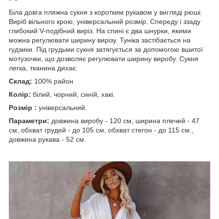
Біла довга пляжна сукня з коротким рукавом у вигляді рюші.
Виріб вільного крою, універсальний розмір. Спереду і ззаду
глибокий V-подібний виріз. На спині є два шнурки, якими
можна регулювати ширину вирізу. Туніка застібається на
гудзики. Під грудьми сукня затягується за допомогою вшитої
мотузочки, що дозволяє регулювати ширину виробу. Сукня
легка, тканина дихає.
Склад:
100% район
Колір:
білий, чорний, синій, хакі.
Розмір :
універсальний.
Параметри:
довжина виробу - 120 см, ширина плечей - 47
см, обхват грудей - до 105 см, обхват стегон - до 115 см.,
довжина рукава - 52 см.