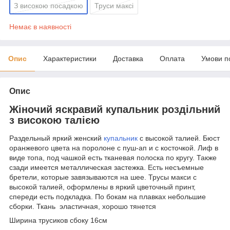
З високою посадкою
Труси максі
Немає в наявності
Опис
Характеристики
Доставка
Оплата
Умови п
Опис
Жіночий яскравий купальник роздільний
з високою талією
Раздельный яркий женский
купальник
с высокой талией. Бюст
оранжевого цвета на поролоне с пуш-ап и с косточкой. Лиф в
виде топа, под чашкой есть тканевая полоска по кругу. Также
сзади имеется металлическая застежка. Есть несъемные
бретели, которые завязываются на шее. Трусы макси с
высокой талией, оформлены в яркий цветочный принт,
спереди есть подкладка. По бокам на плавках небольшие
сборки. Ткань эластичная, хорошо тянется
Ширина трусиков сбоку 16см