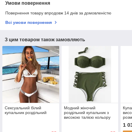
Умови повернення
Повернення товару впродовж 14 днів за домовленістю
Всі умови повернення
З цим товаром також замовляють
Сексуальний білий
Модний жіночий
Купа
купальник роздільний
роздільний купальник з
висо
високою талією кольору
розм
хакі
1 0