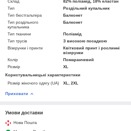
Склад
82% поліамід, 18% еластан
Тип
Роздільний купальник
Тип бюстгальтера
Балконет
Тип роздільного
Балконет
купальника
Тип тканини
Поліамід
Тип трусів
З високою посадкою
Візерунки і принти
Квітковий принт і рослинні
візерунки
Колір
Помаранчевий
Розмір
XL
Користувальницькі характеристики
Розмір жіночого одягу (UA)
XL, 2XL
Приховати
Умови доставки
Нова Пошта