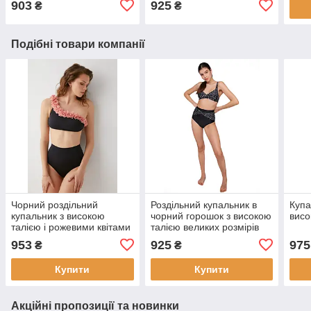
903
925
₴
₴
Подібні товари компанії
Чорний роздільний
Роздільний купальник в
Купа
купальник з високою
чорний горошок з високою
висо
талією і рожевими квітами
талією великих розмірів
953
925
975
₴
₴
Купити
Купити
Акційні пропозиції та новинки