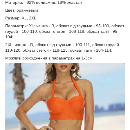
Материал: 82% полиамид, 18% эластан
Цвет: оранжевый
Размер: XL, 2XL
Параметри: ХL: чашка - З, обхват під грудьми - 95-100, обхват
грудей - 100-110, обхват стегон - 108-118, обхват талії - 95-
104;
2ХL: чашка - D, обхват під грудьми - 100-111, обхват грудей -
110-120, обхват стегон - 118-125, обхват талії - 104-114;
Можливі розходження в параметрах на 1-3см.