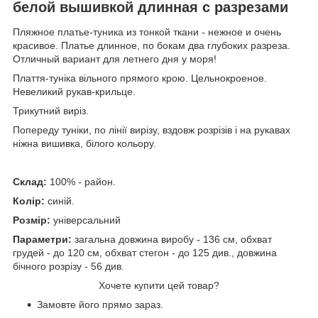
белой вышивкой длинная с разрезами
Пляжное платье-туника из тонкой ткани - нежное и очень
красивое. Платье длинное, по бокам два глубоких разреза.
Отличный вариант для летнего дня у моря!
Плаття-туніка вільного прямого крою. Цельнокроеное.
Невеликий рукав-крильце.
Трикутний виріз.
Попереду туніки, по лінії вирізу, вздовж розрізів і на рукавах
ніжна вишивка, білого кольору.
Склад:
100% - район.
Колір:
синій.
Розмір:
універсальний
Параметри:
загальна довжина виробу - 136 см, обхват
грудей - до 120 см, обхват стегон - до 125 див., довжина
бічного розрізу - 56 див.
Хочете купити цей товар?
Замовте його прямо зараз.