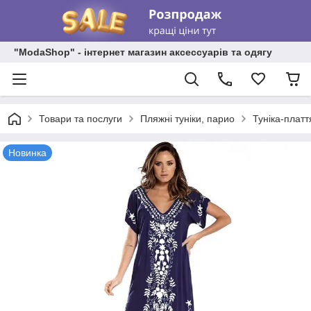
"ModaShop" - інтернет магазин аксессуарів та одягу
Товари та послуги
Пляжні туніки, парио
Туніка-платт
Новинка