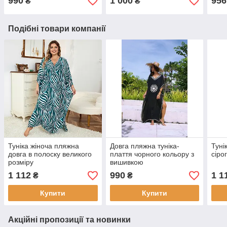
990
1 000
956
₴
₴
Подібні товари компанії
Туніка жіноча пляжна
Довга пляжна туніка-
Туні
довга в полоску великого
плаття чорного кольору з
сіро
розміру
вишивкою
1 112
990
1 1
₴
₴
Купити
Купити
Акційні пропозиції та новинки