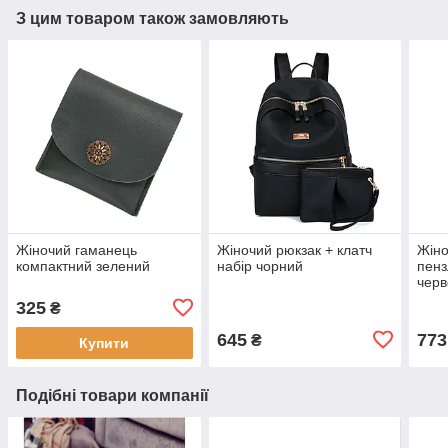
З цим товаром також замовляють
Жіночий гаманець
Жіночий рюкзак + клатч
Жіно
компактний зелений
набір чорний
пенз
черв
екош
325
₴
645
773
₴
Купити
Подібні товари компанії