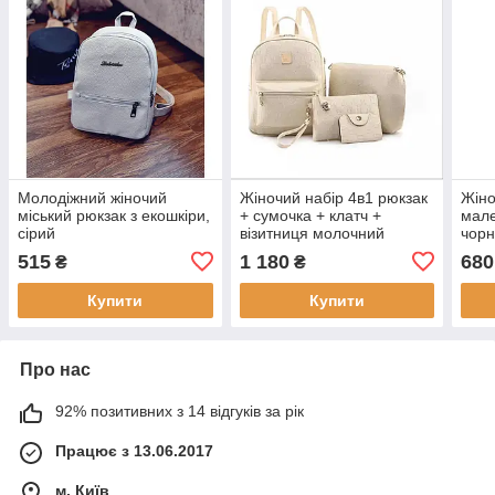
Молодіжний жіночий
Жіночий набір 4в1 рюкзак
Жіно
міський рюкзак з екошкіри,
+ сумочка + клатч +
мале
сірий
візитниця молочний
чорн
екошкіра
515
1 180
680
₴
₴
Купити
Купити
Про нас
92% позитивних з 14 відгуків за рік
Працює з 13.06.2017
м. Київ