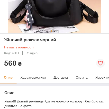
Жіночий рюкзак чорний
Немає в наявності
Код: 4011
Роздріб
560
₴
Опис
Характеристики
Доставка
Оплата
Умови п
Опис
Увага!!! Довгий ремінець йде не чорного кольору і без брилка,
дивіться на фото.