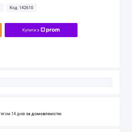
и
Код:
142610
Купити з
тягом 14 днів
за домовленістю