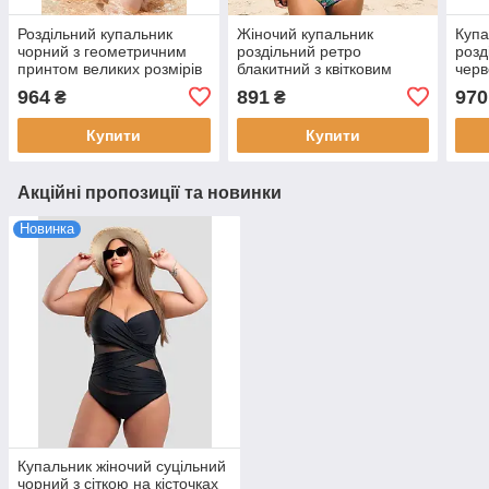
Роздільний купальник
Жіночий купальник
Купа
чорний з геометричним
роздільний ретро
розд
принтом великих розмірів
блакитний з квітковим
черв
принтом
964
891
970
₴
₴
Купити
Купити
Акційні пропозиції та новинки
Новинка
Купальник жіночий суцільний
чорний з сіткою на кісточках