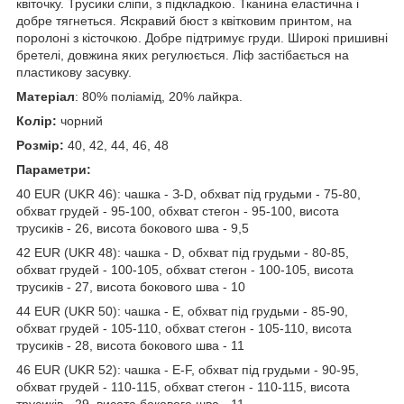
квіточку. Трусики сліпи, з підкладкою. Тканина еластична і
добре тягнеться. Яскравий бюст з квітковим принтом, на
поролоні з кісточкою. Добре підтримує груди
. Широкі пришивні
бретелі, довжина яких регулюється.
Ліф застібається на
пластикову засувку.
Матеріал
: 80% поліамід, 20% лайкра.
Колір:
чорний
Розмір:
40, 42, 44, 46, 48
Параметри:
40 EUR (UKR 46): чашка - З-D, обхват під грудьми - 75-80,
обхват грудей - 95-100, обхват стегон - 95-100, висота
трусиків - 26, висота бокового шва - 9,5
42 EUR (UKR 48): чашка - D, обхват під грудьми - 80-85,
обхват грудей - 100-105, обхват стегон - 100-105, висота
трусиків - 27, висота бокового шва - 10
44 EUR (UKR 50): чашка - E, обхват під грудьми - 85-90,
обхват грудей - 105-110, обхват стегон - 105-110, висота
трусиків - 28, висота бокового шва - 11
46 EUR (UKR 52): чашка - Е-F, обхват під грудьми - 90-95,
обхват грудей - 110-115, обхват стегон - 110-115, висота