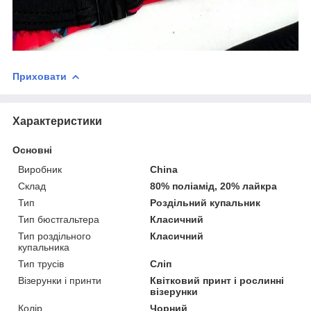
Приховати
Характеристики
Основні
Виробник
China
Склад
80% поліамід, 20% лайкра
Тип
Роздільний купальник
Тип бюстгальтера
Класичний
Тип роздільного
Класичний
купальника
Тип трусів
Сліп
Візерунки і принти
Квітковий принт і рослинні
візерунки
Колір
Чорний