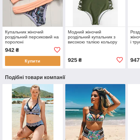
Купальник жіночий
Модний жіночий
Розд
роздільний персиковий на
роздільний купальник з
жіно
поролоні
високою талією кольору
і тр
хакі
942
₴
925
947
₴
Купити
Подібні товари компанії