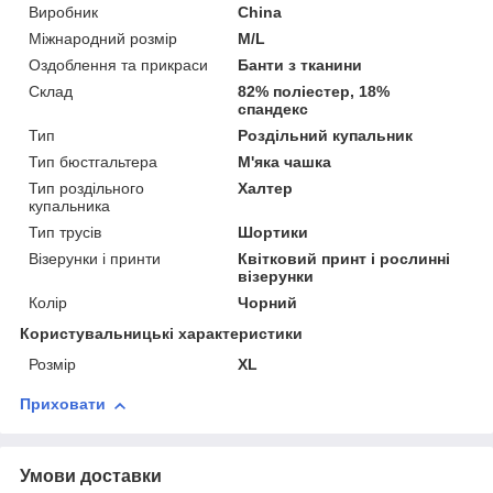
Виробник
China
Міжнародний розмір
M/L
Оздоблення та прикраси
Банти з тканини
Склад
82% поліестер, 18%
спандекс
Тип
Роздільний купальник
Тип бюстгальтера
М'яка чашка
Тип роздільного
Халтер
купальника
Тип трусів
Шортики
Візерунки і принти
Квітковий принт і рослинні
візерунки
Колір
Чорний
Користувальницькі характеристики
Розмір
XL
Приховати
Умови доставки