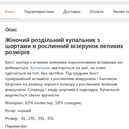
Опис
Характеристики
Доставка
Оплата
Умови п
Опис
Жіночий роздільний купальник з
шортами в рослинний візерунок великих
розмірів
Бюст халтер з м'якими знімними поролоновими вставками,які
виймаються.
Купальник
зав'язується на шиї, на спині
одягається як топ, без застібок. Під грудьми бюст
прикрашений вставкою з рослинним візерунком і бантиком.
Шортики на резинці чорного кольору з рослинним зеленим
візерунком. Спереду і ззаду шортиків є підкладка. Купальник
виділяється своєю зручністю.
Матеріал: 82% поліестер, 18% спандекс.
Колір: чорний
Розмір: XL, 2XL, 3XL, 4XL
Параметри: