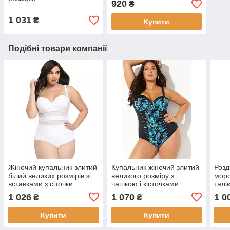
920
₴
1 031
₴
Купити
Подібні товари компанії
Жіночий купальник злитий
Купальник жіночий злитий
Розд
білий великих розмірів зі
великого розміру з
морс
вставками з сіточки
чашкою і кісточками
талі
чорний з принтом
1 026
1 070
1 0
₴
₴
Купити
Купити