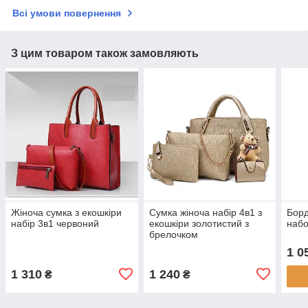
Всі умови повернення
З цим товаром також замовляють
Жіноча сумка з екошкіри
Сумка жіноча набір 4в1 з
Борд
набір 3в1 червоний
екошкіри золотистий з
набо
брелочком
1 0
1 310
1 240
₴
₴