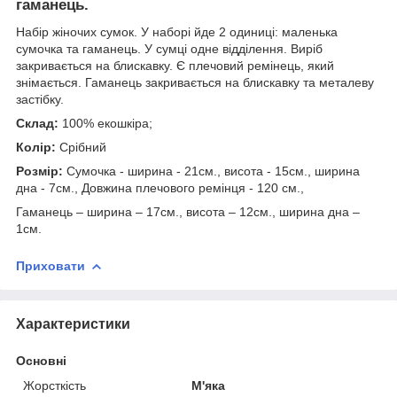
гаманець.
Набір жіночих сумок. У наборі йде 2 одиниці: маленька
сумочка та гаманець. У сумці одне відділення. Виріб
закривається на блискавку. Є плечовий ремінець, який
знімається. Гаманець закривається на блискавку та металеву
застібку.
Склад:
100% екошкіра;
Колір:
Срібний
Розмір:
Сумочка - ширина - 21см., висота - 15см., ширина
дна - 7см., Довжина плечового ремінця - 120 см.,
Гаманець – ширина – 17см., висота – 12см., ширина дна –
1см.
Приховати
Характеристики
Основні
Жорсткість
М'яка