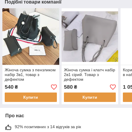
Подібні товари компанії
Жіноча сумка з пензликом
Жіноча сумка і клатч набір
Кори
набір 3в1, товар з
2в1 сірий. Товар з
в на
дефектом
дефектом
540
580
1 0
₴
₴
Купити
Купити
Про нас
92% позитивних з 14 відгуків за рік