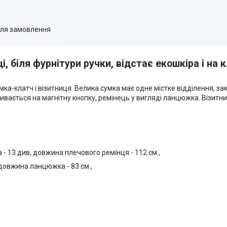
для замовлення
, біля фурнітури ручки, відстає екошкіра і на к
умка-клатч і візитниця. Велика сумка має одне містке відділення, за
ивається на магнітну кнопку, ремінець у вигляді ланцюжка. Візитни
а - 13 див, довжина плечового ремінця - 112 см.,
, довжина ланцюжка - 83 см.,