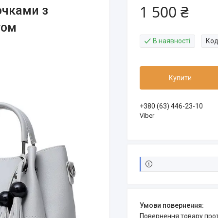
1 500 ₴
очками з
том
В наявності
Код
Купити
+380 (63) 446-23-10
Viber
повернення товару про