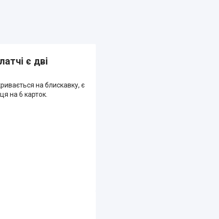
латчі є дві
кривається на блискавку, є
ця на 6 карток.