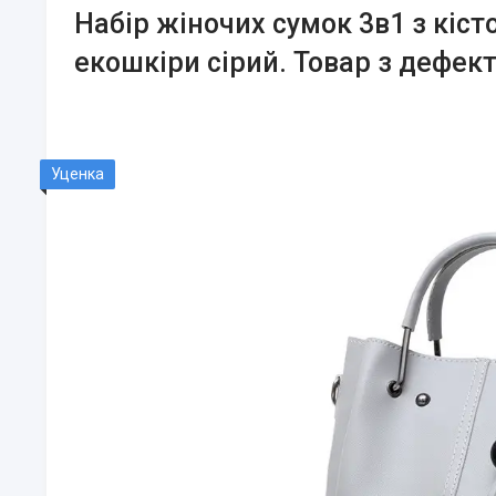
Набір жіночих сумок 3в1 з кіст
екошкіри сірий. Товар з дефек
Уценка