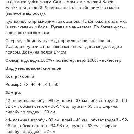
пластмасову блискавку. Сам замочок металевий. Фасон
куртки приталений. Довжина по коліна або нижче за колін
(залежить від росту).
Куртка йде із пришивним капюшоном. На капюшоні є затяжка
із затискачами з боків. Рукава з манжетами. По бокам куртки
є декоративні замочки.
Спереду з боків куртки є дві прорізні кишені на кнопці.
Усередині куртки є пришивна кишенька. Дана модель йде з
поясом. Довжина пояса 174см
Склад:
підкладка 100% - поліестер, верх 100% - поліестер
Вид утеплювача:
синтепон
Колір:
чорний
Розмір:
42, 44, 46, 48, 50
Заміри:
42- довжина виробу - 98 см, плечі - 39 см., обхват
грудей
- 88-
92 см., обхват стегон - 90-94 см, рукав - 63 см.,
ширина
виробу по грудях - 50 см,
44-
довжина виробу
- 99 см,
плечі
- 40 см., обхват
грудей
- 92-
96 см., обхват
стегон
- 94-98 см, рукав - 63 см.,
ширина
виробу по грудях
- 52 см,