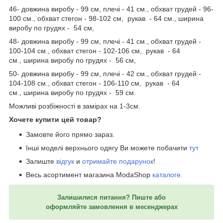
46-
довжина виробу
- 99 см,
плечі
- 41 см., обхват грудей - 96-
100 см., обхват
стегон
- 98-102 см, рукав - 64 см.,
ширина
виробу по грудях
- 54 см,
48-
довжина виробу
- 99 см,
плечі
- 41 см., обхват
грудей
-
100-104 см., обхват
стегон
- 102-106 см, рукав - 64
см.,
ширина
виробу по грудях
- 56 см,
50-
довжина виробу
- 99 см,
плечі
- 42 см., обхват
грудей
-
104-108 см., обхват
стегон
- 106-110 см, рукав - 64
см.,
ширина
виробу по грудях
- 59 см.
Можливі розбіжності в замірах на 1-3см.
Хочете купити цей товар?
Замовте його прямо зараз.
Інші моделі верхнього одягу Ви можете побачити
тут
Залиште
відгук
и
отримайте подарунок
!
Весь асортимент магазина ModaShop
каталоге.
Залишилися питання? Пиште або
оформляйте замовлення в месенджерах