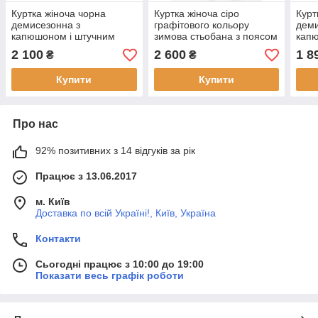
Куртка жіноча чорна
Куртка жіноча сіро
Курт
демисезонна з
графітового кольору
деми
капюшоном і штучним
зимова стьобана з поясом
кап
хутром
великого розміру 50
2 100
2 600
1 8
₴
₴
Купити
Купити
Про нас
92% позитивних з 14 відгуків за рік
Працює з 13.06.2017
м. Київ
Доставка по всій Україні!, Київ, Україна
Контакти
Сьогодні працює з 10:00 до 19:00
Показати весь графік роботи