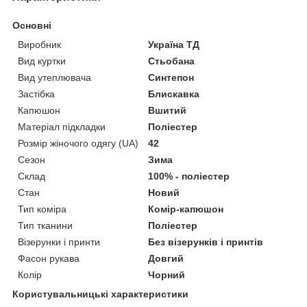
Основні
Виробник
Україна ТД
Вид куртки
Стьобана
Вид утеплювача
Синтепон
Застібка
Блискавка
Капюшон
Вшитий
Матеріал підкладки
Поліестер
Розмір жіночого одягу (UA)
42
Сезон
Зима
Склад
100% - поліестер
Стан
Новий
Тип коміра
Комір-капюшон
Тип тканини
Поліестер
Візерунки і принти
Без візерунків і принтів
Фасон рукава
Довгий
Колір
Чорний
Користувальницькі характеристики