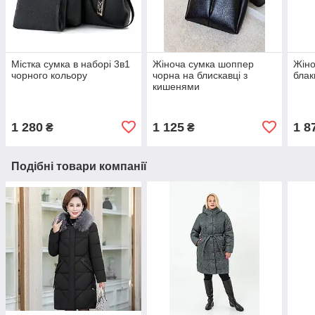
Містка сумка в наборі 3в1
Жіноча сумка шоппер
Жіно
чорного кольору
чорна на блискавці з
блак
кишенями
1 280
1 125
1 8
₴
₴
Подібні товари компанії