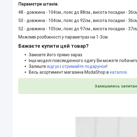
Параметри штанів:
48 - довжина - 104см., пояс до 88см., висота посадки - 36см
50 - довжина - 104см., пояс до 92см., висота посадки - 36см
52 - довжина - 105см., пояс до 97см., висота посадки - 37см
Можливі розбіжності у параметрах на 1-3см.
Бажаєте купити цей товар?
Замовте його прямо зараз.
Інші моделі повсякденного одягу Ви можете побачи
Залиште
відгук
і
отримайте подарунок
!
Весь асортимент магазина ModaShop в
каталозі.
Залишились запитан