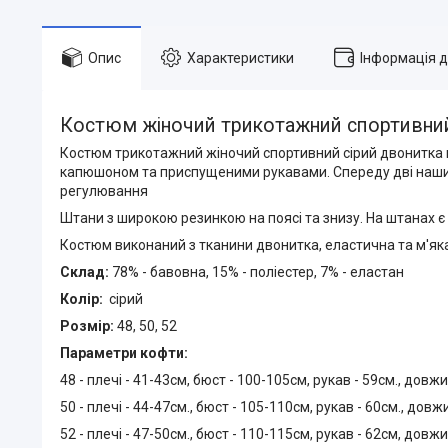
Опис
Характеристики
Інформація 
Костюм жіночий трикотажний спортивний
Костюм трикотажний жіночий спортивний сірий двонитка в
капюшоном та приспущеними рукавами. Спереду дві нашивн
регулювання
Штани з широкою резинкою на поясі та знизу. На штанах є д
Костюм виконаний з тканини двонитка, еластична та м'яка
Склад:
78% - бавовна, 15% - поліестер, 7% - еластан
Колір:
сірий
Розмір:
48, 50, 52
Параметри кофти:
48 - плечі - 41-43см, бюст - 100-105см, рукав - 59см., дов
50 - плечі - 44-47см., бюст - 105-110см, рукав - 60см., до
52 - плечі - 47-50см., бюст - 110-115см, рукав - 62см, дов