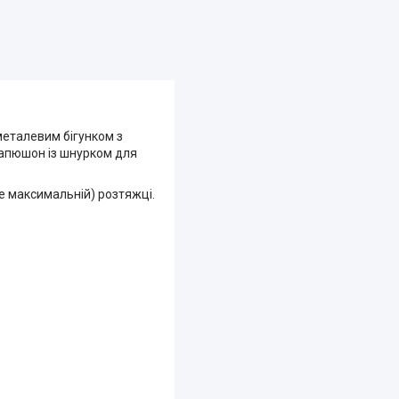
металевим бігунком з
Капюшон із шнурком для
не максимальній) розтяжці.