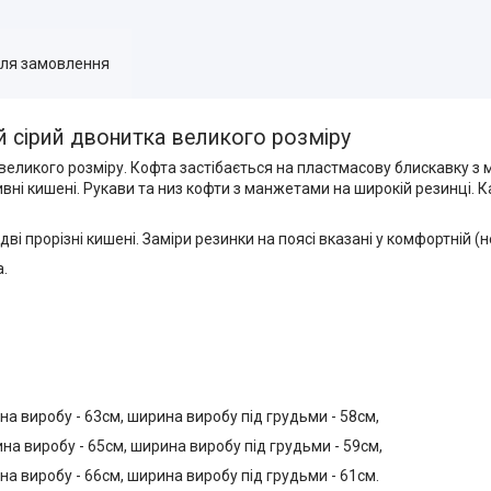
для замовлення
 сірий двонитка великого розміру
еликого розміру. Кофта застібається на пластмасову блискавку з 
і кишені. Рукави та низ кофти з манжетами на широкій резинці. 
ві прорізні кишені. Заміри резинки на поясі вказані у комфортній (
.
жина виробу - 63см, ширина виробу під грудьми - 58см,
вжина виробу - 65см, ширина виробу під грудьми - 59см,
жина виробу - 66см, ширина виробу під грудьми - 61см.