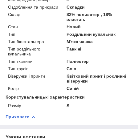
Оздоблення та прикраси
Складки
Склад
82% полиэстер , 18%
эластан.
Стан
Новий
Тип
Роздільний купальник
Тип бюстгальтера
М'яка чашка
Тип роздільного
Танкіні
купальника
Тип тканини
Поліестер
Тип трусів
Сліп
Візерунки і принти
Квітковий принт і рослинні
візерунки
Колір
Синій
Користувальницькі характеристики
Розмір
S
Приховати
Умови доставки