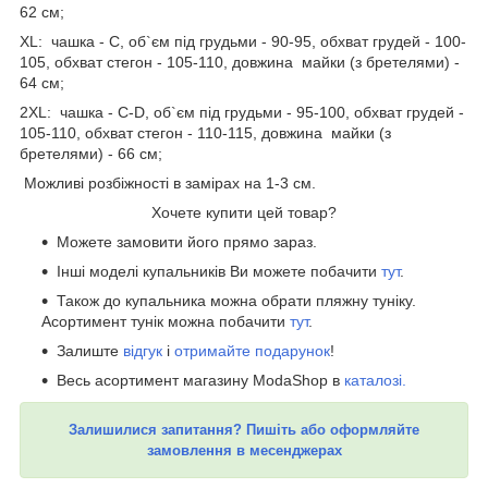
62 см;
XL: чашка - C, об`єм під грудьми - 90-95, обхват грудей - 100-
105, обхват стегон - 105-110, довжина майки (з бретелями) -
64 см;
2XL: чашка - C-D, об`єм під грудьми - 95-100, обхват грудей -
105-110, обхват стегон - 110-115, довжина майки (з
бретелями) - 66 см;
Можливі розбіжності в замірах на 1-3 см.
Хочете купити цей товар?
Можете замовити його прямо зараз.
Інші моделі купальників Ви можете побачити
тут
.
Також до купальника можна обрати пляжну туніку.
Асортимент тунік можна побачити
тут
.
Залиште
відгук
і
отримайте подарунок
!
Весь асортимент магазину ModaShop в
каталозі.
Залишилися запитання? Пишіть або оформляйте
замовлення в месенджерах