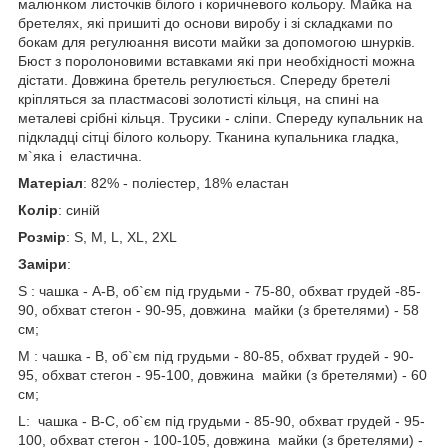
малюнком листочків білого і коричневого кольору. Майка на
бретелях, які пришиті до основи виробу і зі складками по
бокам для регулюання висоти майки за допомогою шнурків.
Бюст з поролоновими вставками які при необхідності можна
дістати. Довжина бретель регулюється. Спереду бретелі
кріпляться за пластмасові золотисті кільця, на спині на
металеві срібні кільця. Трусики - сліпи. Спереду купальник на
підкладці сітці білого кольору. Тканина купальника гладка,
м`яка і еластична.
Матеріал
: 82% - поліестер, 18% еластан
Колір
: синій
Розмір
: S, M, L, XL, 2XL
Заміри
:
S : чашка - A-B, об`єм під грудьми - 75-80, обхват грудей -85-
90, обхват стегон - 90-95, довжина майки (з бретелями) - 58
см;
M : чашка - В, об`єм під грудьми - 80-85, обхват грудей - 90-
95, обхват стегон - 95-100, довжина майки (з бретелями) - 60
см;
L: чашка - В-С, об`єм під грудьми - 85-90, обхват грудей - 95-
100, обхват стегон - 100-105, довжина майки (з бретелями) -