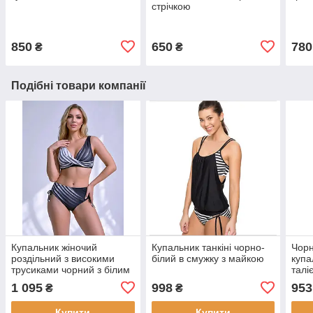
стрічкою
850
650
780
₴
₴
Подібні товари компанії
Купальник жіночий
Купальник танкіні чорно-
Чорн
роздільний з високими
білий в смужку з майкою
купа
трусиками чорний з білим
талі
великого розміру
1 095
998
953
₴
₴
Купити
Купити