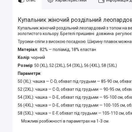
Купальник жіночий роздільний леопардов
Купальник жіночий роздільний леопардовий з топом на вел
золотистого кольору. Бретелі пришивні довжина регулю
Трусики-сліпи з високою посадкою. Ширину плавок можна 
Матеріал
: 82% — поліамід, 18% еластан
Колір
: чорний
Розмір
: 50 (ХL), 52 (2ХL), 54 (3ХL), 56 (4ХL), 58 (5ХL)
Параметри
:
50 (ХL): чашка — С-D, обхват під грудьми — 85-90 см, обхва
52 (2ХL): чашка — С-D, обхват під грудьми — 90-95 см, обхв
54 (3ХL): чашка — D-E, обхват під грудьми — 95-100 см, об
56 (4ХL): чашка — D-E, обхват під грудьми — 100-105 см, о
58 (5ХL): чашка — E-F, обхват під грудьми — 105-110 см, о
Можливі розбіжності в параметрах на 1-3 см.