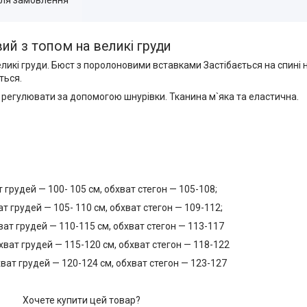
ий з топом на великі груди
икі груди. Бюст з поролоновими вставками Застібається на спині 
ється.
регулювати за допомогою шнурівки. Тканина м`яка та еластична.
т грудей — 100- 105 см, обхват стегон — 105-108;
ат грудей — 105- 110 см, обхват стегон — 109-112;
хват грудей — 110-115 см, обхват стегон — 113-117
бхват грудей — 115-120 см, обхват стегон — 118-122
бхват грудей — 120-124 см, обхват стегон — 123-127
Хочете купити цей товар?