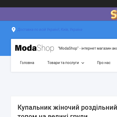
Доставка по всій Україні!, Київ, Україна
"ModaShop" - інтернет магазин ак
Головна
Товари та послуги
Про нас
Купальник жіночий роздільний
топом на великі груди