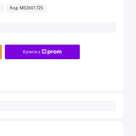
и
Код:
MS2601725
Купити з