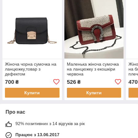
Жіноча чорна сумочка на
Маленька жіноча сумочка
Жіно
ланцюжку,товар з
на ланцюжку з екошкіри
на б
дефектом
червона
плеч
700
526
470
₴
₴
Купити
Купити
Про нас
92% позитивних з 14 відгуків за рік
Працює з 13.06.2017