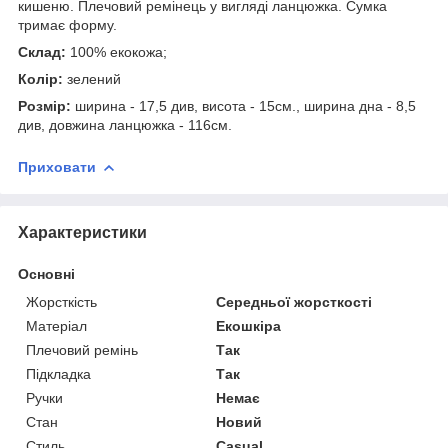
кишеню. Плечовий ремінець у вигляді ланцюжка. Сумка
тримає форму.
Склад:
100% екокожа;
Колір:
зелений
Розмір:
ширина - 17,5 див, висота - 15см., ширина дна - 8,5
див, довжина ланцюжка - 116см.
Приховати
Характеристики
Основні
Жорсткість
Середньої жорсткості
Матеріал
Екошкіра
Плечовий ремінь
Так
Підкладка
Так
Ручки
Немає
Стан
Новий
Стиль
Casual