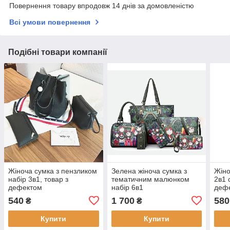
Повернення товару впродовж 14 днів за домовленістю
Всі умови повернення
Подібні товари компанії
Жіноча сумка з пензликом
Зелена жіноча сумка з
Жіно
набір 3в1, товар з
тематичним малюнком
2в1 
дефектом
набір 6в1
деф
540
1 700
580
₴
₴
Купити
Купити