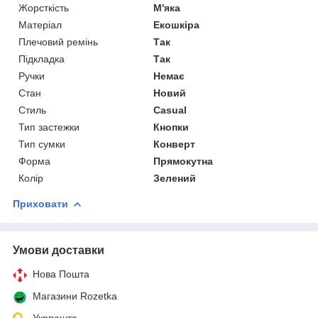
Жорсткість
М'яка
Матеріал
Екошкіра
Плечовий ремінь
Так
Підкладка
Так
Ручки
Немає
Стан
Новий
Стиль
Casual
Тип застежки
Кнопки
Тип сумки
Конверт
Форма
Прямокутна
Колір
Зелений
Приховати
Умови доставки
Нова Пошта
Магазини Rozetka
Укрпошта