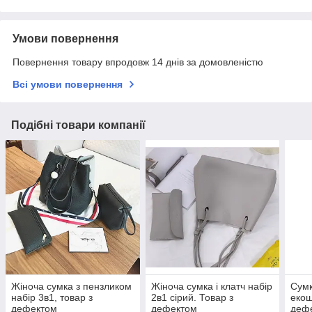
Умови повернення
Повернення товару впродовж 14 днів за домовленістю
Всі умови повернення
Подібні товари компанії
Жіноча сумка з пензликом
Жіноча сумка і клатч набір
Сумк
набір 3в1, товар з
2в1 сірий. Товар з
екош
дефектом
дефектом
деф