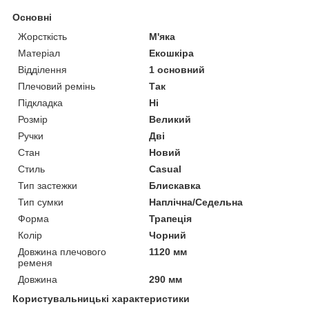
Основні
Жорсткість
М'яка
Матеріал
Екошкіра
Відділення
1 основний
Плечовий ремінь
Так
Підкладка
Ні
Розмір
Великий
Ручки
Дві
Стан
Новий
Стиль
Casual
Тип застежки
Блискавка
Тип сумки
Наплічна/Седельна
Форма
Трапеція
Колір
Чорний
Довжина плечового
1120 мм
ременя
Довжина
290 мм
Користувальницькі характеристики