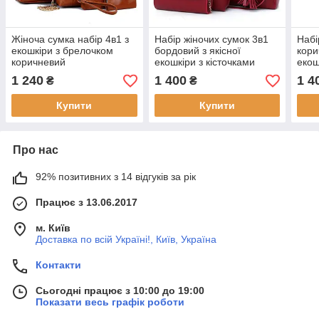
Жіноча сумка набір 4в1 з
Набір жіночих сумок 3в1
Набі
екошкіри з брелочком
бордовий з якісної
кори
коричневий
екошкіри з кісточками
екош
това
1 240
1 400
1 4
₴
₴
Купити
Купити
Про нас
92% позитивних з 14 відгуків за рік
Працює з 13.06.2017
м. Київ
Доставка по всій Україні!, Київ, Україна
Контакти
Сьогодні працює з 10:00 до 19:00
Показати весь графік роботи