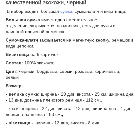
качественной экокожи, черный
В набор входят большая
сумка
, сумка-клатч и визитница.
Большая сумка
имеет одно вместительное
отделение, закрывается на молнию, есть две ручки и
длинный плечевой ремешок.
Сумочка-клатч
закрывается на магнитную кнопку, ремешок в
виде цепочки.
Визитница
на 6 карточек.
Состав:
100% экокожа;
Цвет:
черный, бордовый, серый, розовый, коричневый,
белый
Размер:
- велика сумка:
ширина - 29 див, висота - 25 см, ширина дна
- 13 див, довжина плечового ремінця - 112 см.,
- клатч: ширина - 22 див, висота - 13 див, ширина дна - 4 див,
довжина ланцюжка - 83 см
.,
- візитниця
- ширина - 12 див, висота - 8 див.