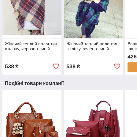
Жіночий теплий палантин
Жіночий теплий палантин
Вовн
в клітку, червоно-синій
в клітку, зелено-синій
шапк
426
538
538
₴
₴
Подібні товари компанії