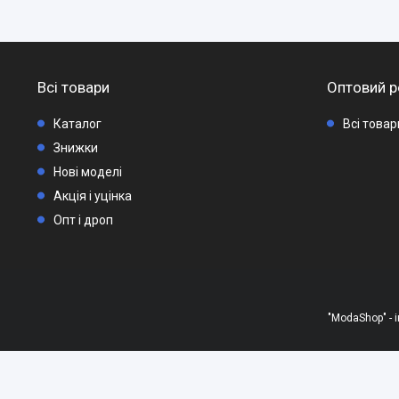
Всі товари
Оптовий р
Каталог
Всі това
Знижки
Нові моделі
Акція і уцінка
Опт і дроп