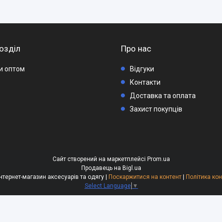
озділ
Про нас
ри оптом
Відгуки
Контакти
Доставка та оплата
Захист покупців
Сайт створений на маркетплейсі
Prom.ua
Продавець на Bigl.ua
"ModaShop" - інтернет-магазин аксесуарів та одягу |
Поскаржитися на контент
|
Політика ко
Select Language
▼