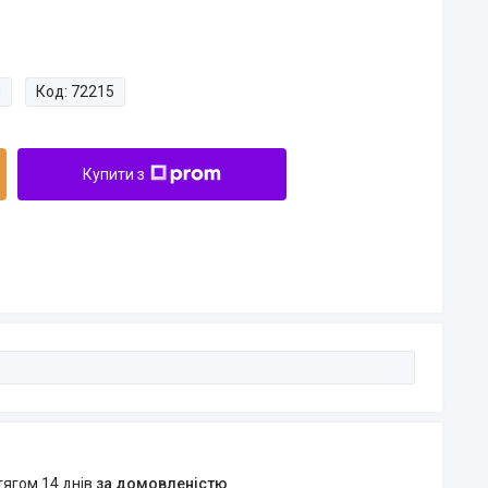
и
Код:
72215
Купити з
тягом 14 днів
за домовленістю