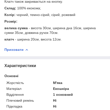
Клатч також закривається на кнопку.
Склад:
100% екокожа;
Колір:
чорний, темно-сірий, сірий, рожевий
Розмір:
велика сумка
- висота 30см, ширина дна 16см, ширина
сумки 35см, довжина ручок 70см.
клатч
- ширина 20см, висота 12см.
Приховати
Характеристики
Основні
Жорсткість
М'яка
Матеріал
Екошкіра
Відділення
1 основний
Плечовий ремінь
Ні
Підкладка
Ні