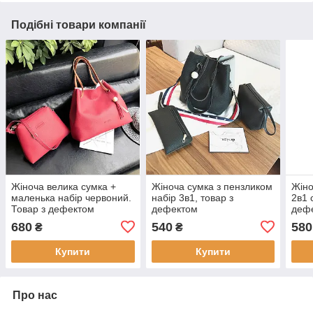
Подібні товари компанії
Жіноча велика сумка +
Жіноча сумка з пензликом
Жіно
маленька набір червоний.
набір 3в1, товар з
2в1 
Товар з дефектом
дефектом
деф
680
540
580
₴
₴
Купити
Купити
Про нас