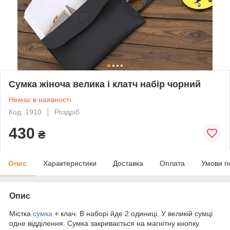
Сумка жіноча велика і клатч набір чорний
Немає в наявності
Код: 1910
Роздріб
430
₴
Опис
Характеристики
Доставка
Оплата
Умови п
Опис
Містка
сумка
+ клач. В наборі йде 2 одиниці. У великій сумці
одне відділення. Сумка закривається на магнітну кнопку.