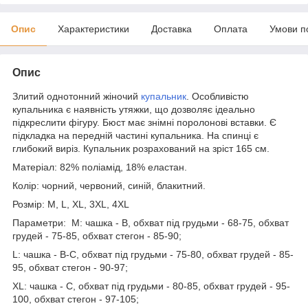
Опис
Характеристики
Доставка
Оплата
Умови п
Опис
Злитий однотонний жіночий
купальник
. Особливістю
купальника є наявність утяжки, що дозволяє ідеально
підкреслити фігуру. Бюст має знімні поролонові вставки. Є
підкладка на передній частині купальника. На спинці є
глибокий виріз. Купальник розрахований на зріст 165 см.
Матеріал: 82% поліамід, 18% еластан.
Колір: чорний, червоний, синій, блакитний.
Розмір: М, L, XL, 3XL, 4XL
Параметри: M: чашка - B, обхват під грудьми - 68-75, обхват
грудей - 75-85, обхват стегон - 85-90;
L: чашка - B-С, обхват під грудьми - 75-80, обхват грудей - 85-
95, обхват стегон - 90-97;
ХL: чашка - C, обхват під грудьми - 80-85, обхват грудей - 95-
100, обхват стегон - 97-105;