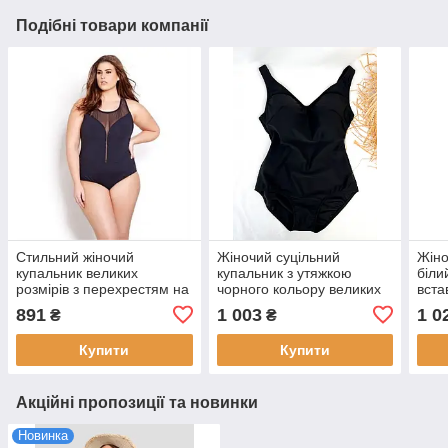
Подібні товари компанії
Стильний жіночий
Жіночий суцільний
Жіно
купальник великих
купальник з утяжкою
біли
розмірів з перехрестям на
чорного кольору великих
вста
спині чорний
розмірів
891
1 003
1 0
₴
₴
Купити
Купити
Акційні пропозиції та новинки
Новинка