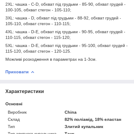
2ХL: чашка - C-D, обхват під грудьми - 85-90, обхват грудей -
100-105, обхват стегон - 105-110;
3ХL: чашка - D, обхват під грудьми - 88-92, обхват грудей -
105-110, обхват стегон - 110-115;
4ХL: чашка - D-E, обхват під грудьми - 90-95, обхват грудей -
110-115, обхват стегон - 115-120;
5ХL: чашка - D-E, обхват під грудьми - 95-100, обхват грудей -
115-120, обхват стегон - 120-125.
Можливі розходження в параметрах на 1-3см.
Приховати
Характеристики
Основні
Виробник
China
Склад
82% поліамід, 18% еластан
Тип
Злитий купальник
Тип злитного купальника
Танк