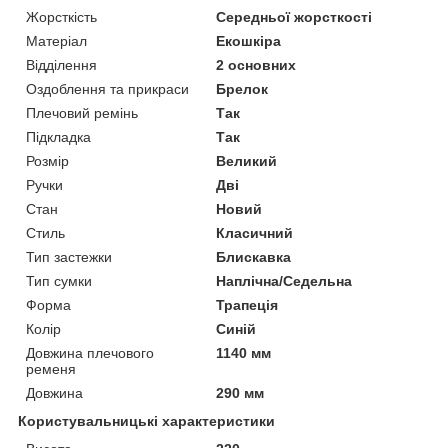
Жорсткість
Середньої жорсткості
Матеріал
Екошкіра
Відділення
2 основних
Оздоблення та прикраси
Брелок
Плечовий ремінь
Так
Підкладка
Так
Розмір
Великий
Ручки
Дві
Стан
Новий
Стиль
Класичний
Тип застежки
Блискавка
Тип сумки
Наплічна/Седельна
Форма
Трапеція
Колір
Синій
Довжина плечового
1140 мм
ременя
Довжина
290 мм
Користувальницькі характеристики