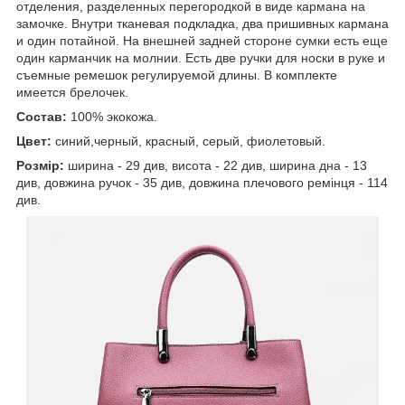
отделения, разделенных перегородкой в виде кармана на
замочке. Внутри тканевая подкладка, два пришивных кармана
и один потайной. На внешней задней стороне сумки есть еще
один карманчик на молнии. Есть две ручки для носки в руке и
съемные ремешок регулируемой длины. В комплекте
имеется брелочек.
Состав:
100% экокожа.
Цвет:
синий,черный, красный, серый, фиолетовый.
Розмір:
ширина - 29 див, висота - 22 див, ширина дна - 13
див, довжина ручок - 35 див, довжина плечового ремінця - 114
див.