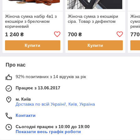
Жіноча сумка набір 4в1 з
Жіноча сумка з екошкіри
Жіно
екошкіри з брелочком
сіра. Товар з дефектом
сумо
коричневий
ремі
коль
1 240
700
770
₴
₴
Купити
Купити
Про нас
92% позитивних з 14 відгуків за рік
Працює з 13.06.2017
м. Київ
Доставка по всій Україні!, Київ, Україна
Контакти
Сьогодні працює з 10:00 до 19:00
Показати весь графік роботи